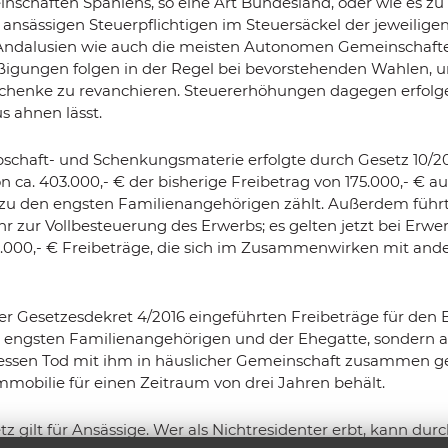
schaften Spaniens, so eine Art Bundesland, oder wie es zu a
ansässigen Steuerpflichtigen im Steuersäckel der jeweilig
ch Andalusien wie auch die meisten Autonomen Gemeinschaft
igungen folgen in der Regel bei bevorstehenden Wahlen, um
henke zu revanchieren. Steuererhöhungen dagegen erfolge
s ahnen lässt.
schaft- und Schenkungsmaterie erfolgte durch Gesetz 10/20
a. 403.000,- € der bisherige Freibetrag von 175.000,- € au
 zu den engsten Familienangehörigen zählt. Außerdem führ
r zur Vollbesteuerung des Erwerbs; es gelten jetzt bei Erw
000,- € Freibeträge, die sich im Zusammenwirken mit ander
 per Gesetzesdekret 4/2016 eingeführten Freibeträge für den
e engsten Familienangehörigen und der Ehegatte, sondern a
dessen Tod mit ihm in häuslicher Gemeinschaft zusammen gel
Immobilie für einen Zeitraum von drei Jahren behält.
tz gilt für Ansässige. Wer als Nichtresidenter erbt, kann d