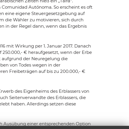
rabischen Zeiten hieß ein „Taifa“.
en Comunidad Autónoma. So erscheint es oft
en eine eigene Steuergesetzgebung auf
 die Wähler zu motivieren, sich durch
n in der Regel dann, wenn das Ergebnis
16 mit Wirkung per 1. Januar 2017. Danach
f 250.000,- € heraufgesetzt, wenn der Erbe
t aufgrund der Neuregelung die
erben von Todes wegen in der
en Freibeträgen auf bis zu 200.000,- €
 Erwerb des Eigenheims des Erblassers von
uch Seitenverwandte des Erblassers, die
ebt haben. Allerdings setzen diese
urch Ausübung einer entsprechenden Option