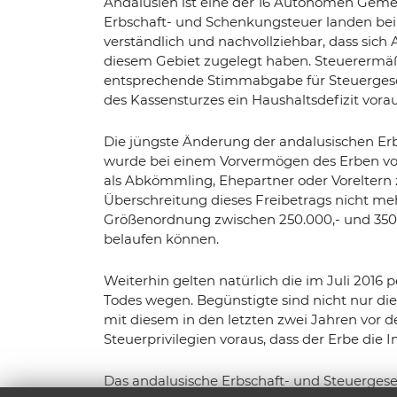
Andalusien ist eine der 16 Autonomen Gemein
Erbschaft- und Schenkungsteuer landen bei 
verständlich und nachvollziehbar, dass si
diesem Gebiet zugelegt haben. Steuerermäß
entsprechende Stimmabgabe für Steuergesc
des Kassensturzes ein Haushaltsdefizit vorau
Die jüngste Änderung der andalusischen Erb
wurde bei einem Vorvermögen des Erben von c
als Abkömmling, Ehepartner oder Voreltern
Überschreitung dieses Freibetrags nicht meh
Größenordnung zwischen 250.000,- und 350.
belaufen können.
Weiterhin gelten natürlich die im Juli 2016
Todes wegen. Begünstigte sind nicht nur di
mit diesem in den letzten zwei Jahren vor 
Steuerprivilegien voraus, dass der Erbe die 
Das andalusische Erbschaft- und Steuergese