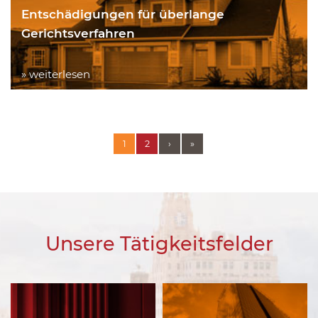
Entschädigungen für überlange
Gerichtsverfahren
» weiterlesen
1
2
›
»
Unsere Tätigkeitsfelder